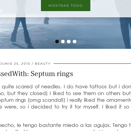
MOSTRAR TODO
MOSTRAR TODO
•
•
•
•
JUNIO 25, 2015
BEAUTY
sedWith: Septum rings
m quite scared of needles. I do have tattoos but i do
o, but they closed) I liked to see them on others bu
eptum rings (omg scandal!) i really liked the ornamen
re were, so i decided to try it for myself. I liked it s
.
 hecho, le tengo bastante miedo a las agujas. Tengo 