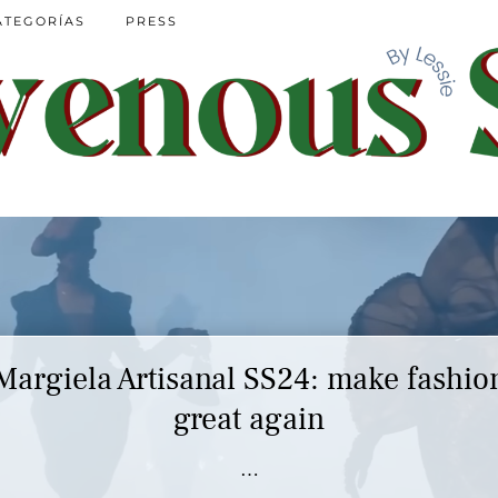
ATEGORÍAS
PRESS
Margiela Artisanal SS24: make fashio
Marc Jacobs SS23 y el buscar confor
en nuestros héroes
great again
…
…