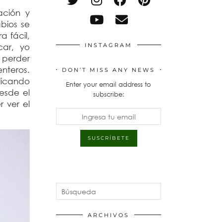
ación y
abios se
 fácil,
car, yo
INSTAGRAM
 perder
enteros.
DON’T MISS ANY NEWS
licando
Enter your email address to
esde el
subscribe:
 ver el
ARCHIVOS