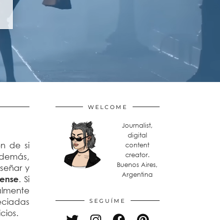
WELCOME
Journalist,
digital
n de si
content
creator.
además,
Buenos Aires,
señar y
Argentina
tense
. Si
almente
eciadas
SEGUÍME
cios.