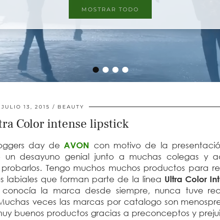
MOSTRAR TODO
MOSTRAR TODO
•
•
•
•
JULIO 13, 2015
BEAUTY
ra Color intense lipstick
Bloggers day de
AVON
con motivo de la presentació
de un desayuno genial junto a muchas colegas y 
y probarlos. Tengo muchos muchos productos para re
s labiales que forman parte de la linea
Ultra Color In
 conocía la marca desde siempre, nunca tuve re
Muchas veces las marcas por catalogo son menospr
y buenos productos gracias a preconceptos y prejui