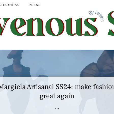
ATEGORÍAS
PRESS
Margiela Artisanal SS24: make fashio
Marc Jacobs SS23 y el buscar confor
en nuestros héroes
great again
…
…