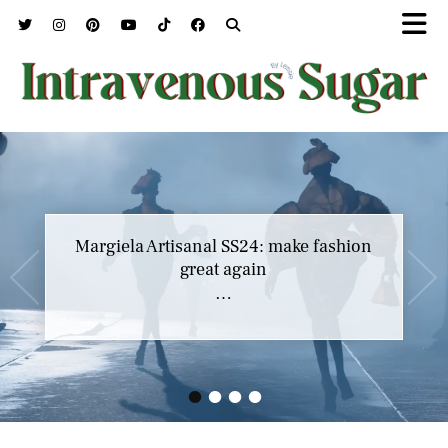
Margiela Artisanal SS24: make fashion
great again
…
•
•
•
•