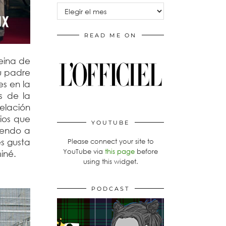
Archivos
READ ME ON
reina de
su padre
es en la
s de la
relación
ios que
YOUTUBE
yendo a
les gusta
Please connect your site to
YouTube via
this page
before
iné.
using this widget.
PODCAST