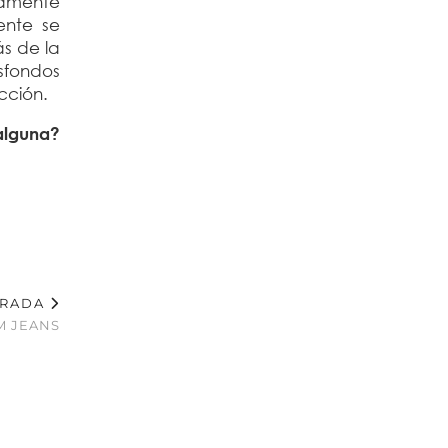
camente
ente se
ás de la
sfondos
ucción.
alguna?
TRADA
 JEANS