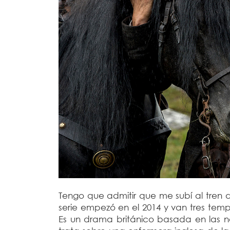
Tengo que admitir que me subí al tren 
serie empezó en el 2014 y van tres tem
Es un drama británico basada en las 