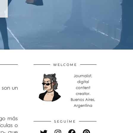
WELCOME
Journalist,
digital
 son un
content
creator.
Buenos Aires,
Argentina
lgo más
SEGUÍME
ículas o
to- que