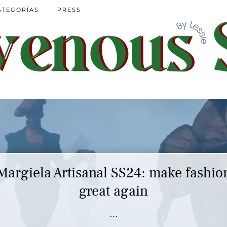
ATEGORÍAS
PRESS
Margiela Artisanal SS24: make fashio
great again
…