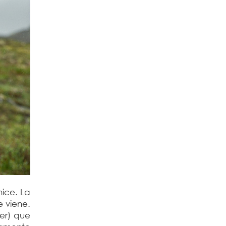
ice. La
e viene.
er) que