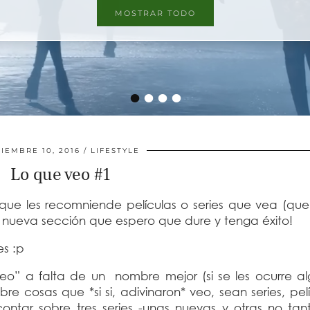
MOSTRAR TODO
•
•
•
•
IEMBRE 10, 2016
LIFESTYLE
Lo que veo #1
e les recomniende películas o series que vea (que
 nueva sección que espero que dure y tenga éxito!
es :p
eo” a falta de un nombre mejor (si se les ocurre a
 cosas que *si si, adivinaron* veo, sean series, pel
ntar sobre tres series -unas nuevas y otras no tan