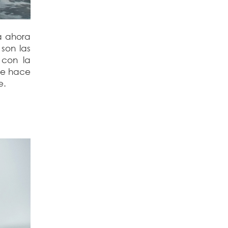
ta ahora
son las
 con la
 Te hace
e.