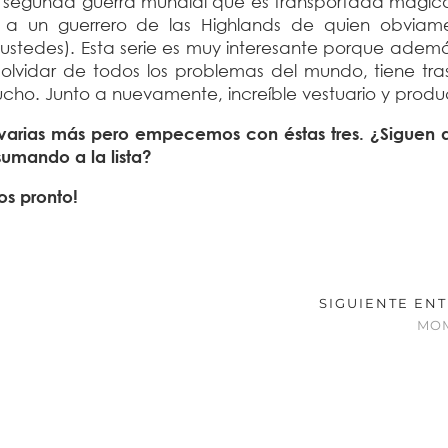
la segunda guerra mundial que es transportada mági
a un guerrero de las Highlands de quien obviam
 ustedes). Esta serie es muy interesante porque adem
 olvidar de todos los problemas del mundo, tiene tra
ucho. Junto a nuevamente, increíble vestuario y prod
varias más pero empecemos con éstas tres. ¿Siguen 
sumando a la lista?
os pronto!
SIGUIENTE EN
MOM