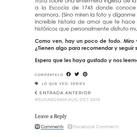
trata sobre una enfermera inglesa de 
a la Escocia de 1743 donde conoce 
enamora. (Sino miren la foto y díganme
increíble historia de amor que te hace
históricos que personalmente disfruto m
Como ven, hay un poco de todo. Miro 
¿Tienen algo para recomendar y seguir 
Espero que les haya gustado y nos leem
COMPÁRTELO
LO QUE VEO
,
SERIES
ENTRADA ANTERIOR
#SUGARGRAM AUG-OCT 2016
Leave a Reply
Comments
Facebook Comments