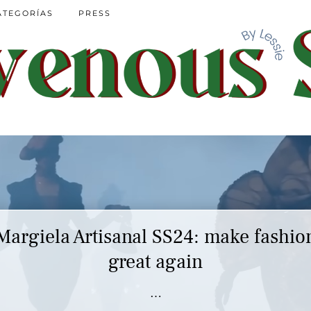
ATEGORÍAS
PRESS
Margiela Artisanal SS24: make fashio
great again
…