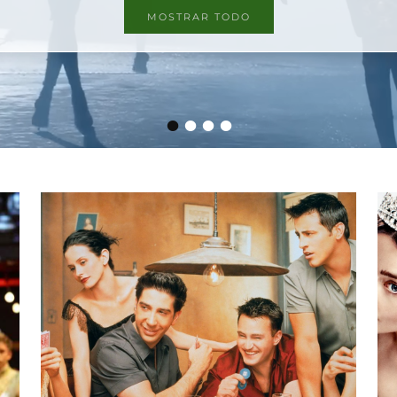
MOSTRAR TODO
•
•
•
•