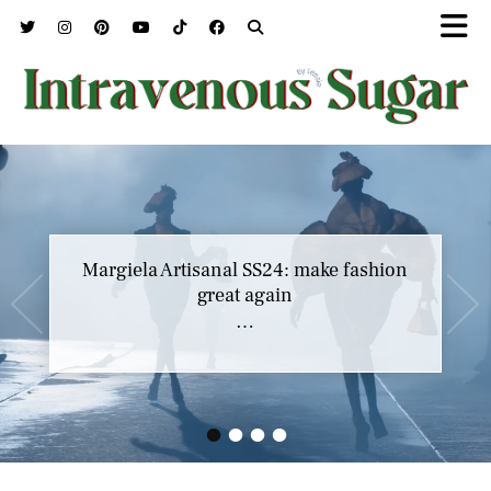
Marc Jacobs SS23 y el buscar confort en
Margiela Artisanal SS24: make fashion
nuestros héroes
great again
…
…
•
•
•
•