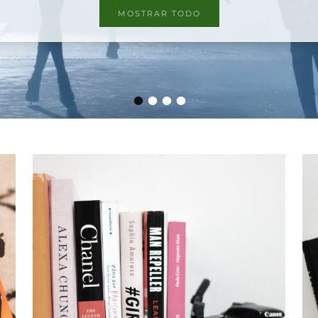
MOSTRAR TODO
•
•
•
•