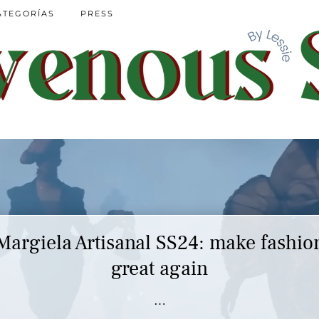
ATEGORÍAS
PRESS
Margiela Artisanal SS24: make fashio
great again
…