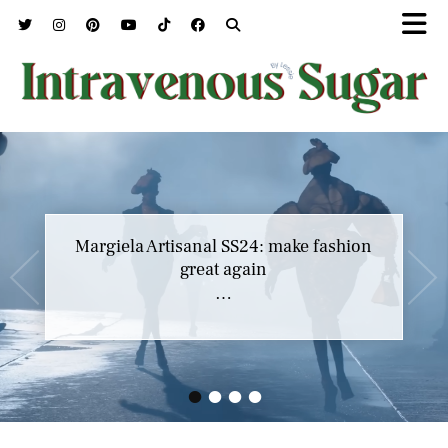
Margiela Artisanal SS24: make fashion
great again
…
•
•
•
•