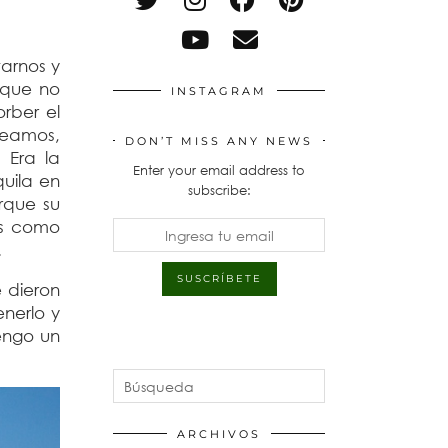
arnos y
 que no
INSTAGRAM
rber el
seamos,
DON’T MISS ANY NEWS
 Era la
Enter your email address to
uila en
subscribe:
rque su
es como
.
 dieron
nerlo y
engo un
ARCHIVOS