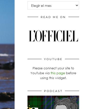
Archivos
READ ME ON
YOUTUBE
Please connect your site to
YouTube via
this page
before
using this widget.
PODCAST