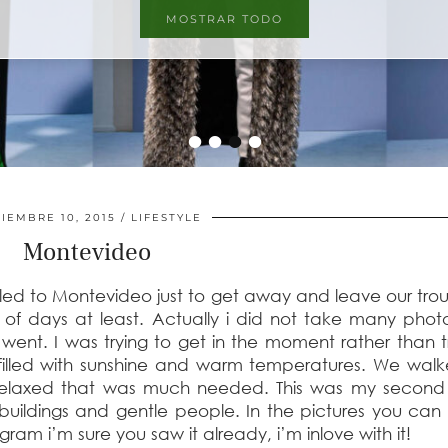
MOSTRAR TODO
•
•
•
•
IEMBRE 10, 2015
LIFESTYLE
Montevideo
led to Montevideo just to get away and leave our tro
le of days at least. Actually i did not take many pho
ent. I was trying to get in the moment rather than t
filled with sunshine and warm temperatures. We wal
 relaxed that was much needed. This was my second 
d buildings and gentle people. In the pictures you ca
gram i’m sure you saw it already, i’m inlove with it!