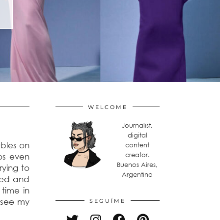
WELCOME
Journalist,
digital
ubles on
content
creator.
tos even
Buenos Aires,
rying to
Argentina
ked and
time in
n see my
SEGUÍME