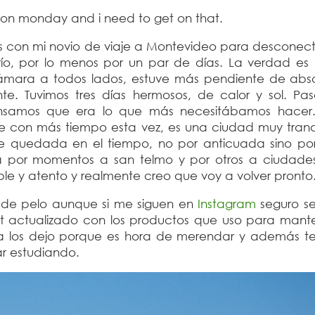
t on monday and i need to get on that.
s con mi novio de viaje a Montevideo para desconect
 río, por lo menos por un par de días. La verdad es
ámara a todos lados, estuve más pendiente de abso
te. Tuvimos tres días hermosos, de calor y sol. Pa
samos que era lo que más necesitábamos hacer.
 con más tiempo esta vez, es una ciudad muy tranq
e quedada en el tiempo, no por anticuada sino po
da por momentos a san telmo y por otros a ciudad
 y atento y realmente creo que voy a volver pronto
r de pelo aunque si me siguen en
Instagram
seguro se
t actualizado con los productos que uso para mante
ora los dejo porque es hora de merendar y además t
tar estudiando.