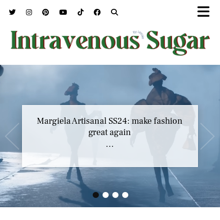
Marc Jacobs SS23 y el buscar confort en
Margiela Artisanal SS24: make fashion
nuestros héroes
great again
…
…
•
•
•
•