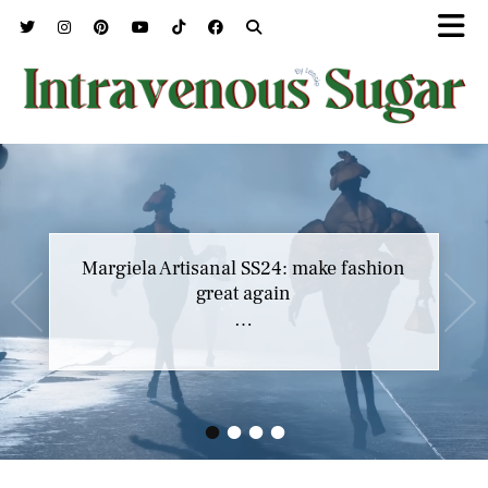
Margiela Artisanal SS24: make fashion
great again
…
•
•
•
•