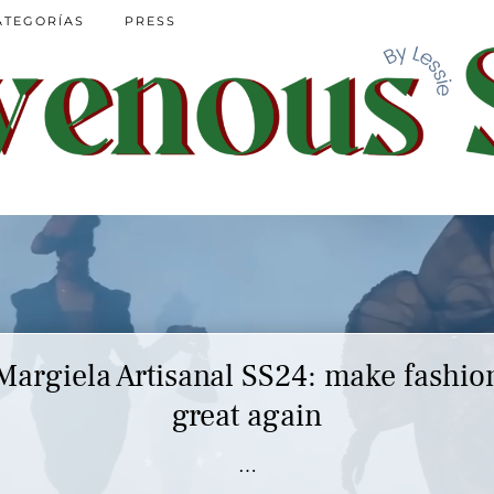
ATEGORÍAS
PRESS
Margiela Artisanal SS24: make fashio
Marc Jacobs SS23 y el buscar confor
en nuestros héroes
great again
…
…