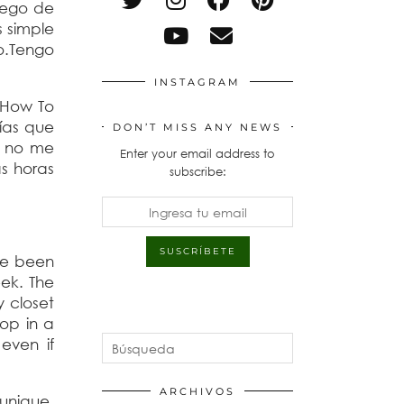
uego de
s simple
o.Tengo
INSTAGRAM
 How To
días que
DON’T MISS ANY NEWS
y no me
Enter your email address to
s horas
subscribe:
’ve been
ek. The
y closet
op in a
 even if
ARCHIVOS
 unique.