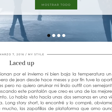
MOSTRAR TODO
MOSTRAR TODO
•
•
•
•
MARZO 7, 2016
MY STYLE
Laced up
nan por el invierno ni bien baja la temperatura un
era de jean desde hace meses y por fín tuve la opor
pero no quiero arruinar mi lindo outfit con semejant
 buscando este pantalón que creo es una de las mejor
o. Lo había visto hacía unas dos semanas en una vid
 Long story short, lo encontré y lo compré, obviame
a mucho, las zapatillas de plataforma que amo au