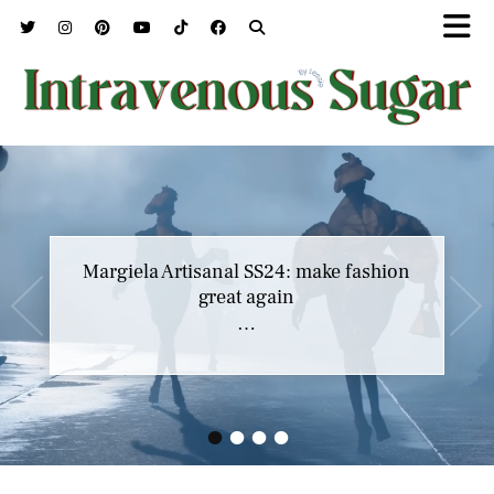
Marc Jacobs SS23 y el buscar confort en
Margiela Artisanal SS24: make fashion
nuestros héroes
great again
…
…
•
•
•
•