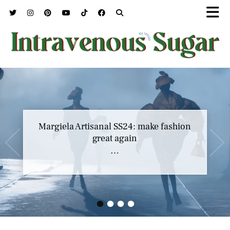
Margiela Artisanal SS24: make fashion
great again
…
•
•
•
•