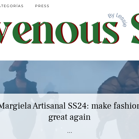
ATEGORÍAS
PRESS
Margiela Artisanal SS24: make fashio
Marc Jacobs SS23 y el buscar confor
en nuestros héroes
great again
…
…