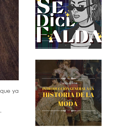
 que ya
.