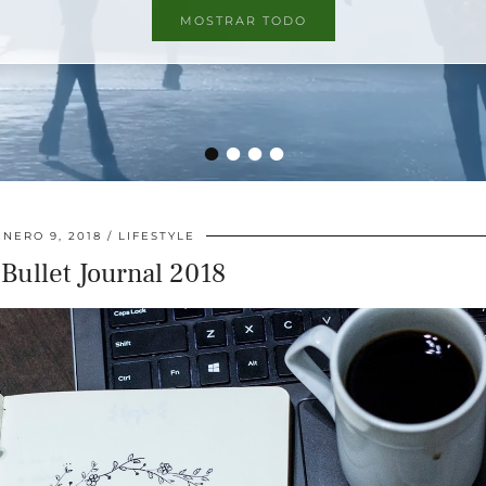
MOSTRAR TODO
MOSTRAR TODO
•
•
•
•
ENERO 9, 2018
LIFESTYLE
Bullet Journal 2018