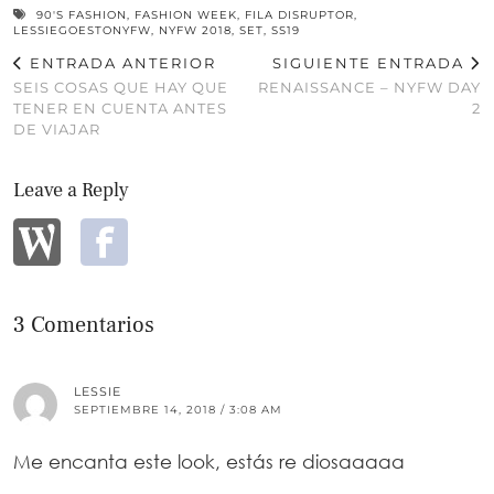
90'S FASHION
,
FASHION WEEK
,
FILA DISRUPTOR
,
LESSIEGOESTONYFW
,
NYFW 2018
,
SET
,
SS19
ENTRADA ANTERIOR
SIGUIENTE ENTRADA
SEIS COSAS QUE HAY QUE
RENAISSANCE – NYFW DAY
TENER EN CUENTA ANTES
2
DE VIAJAR
Leave a Reply
3 Comentarios
LESSIE
SEPTIEMBRE 14, 2018 / 3:08 AM
Me encanta este look, estás re diosaaaaa