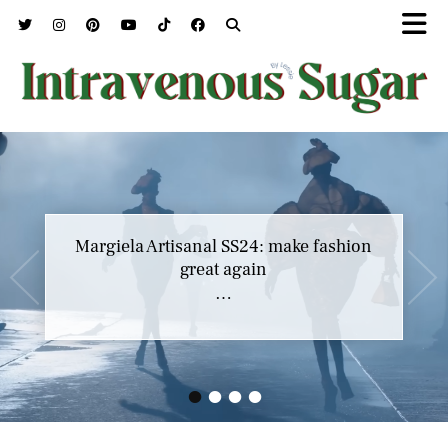
Marc Jacobs SS23 y el buscar confort en
Margiela Artisanal SS24: make fashion
nuestros héroes
great again
…
…
•
•
•
•