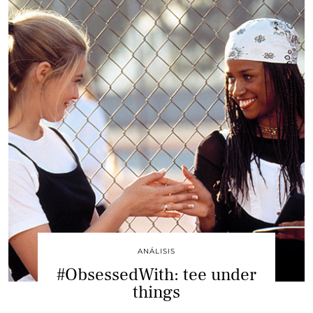
ANÁLISIS
#ObsessedWith: tee under
things