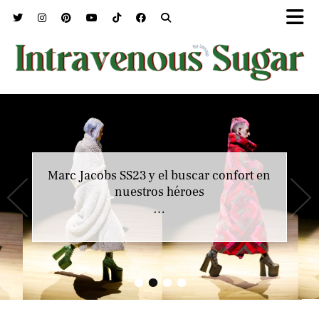
Marc Jacobs SS23 y el buscar confort en
Jean Paul Gaultier y la carta de amor de
Haider Ackermann
nuestros héroes
…
…
•
•
•
•