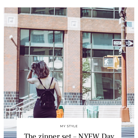
MY STYLE
The zipper set – NYFW Day