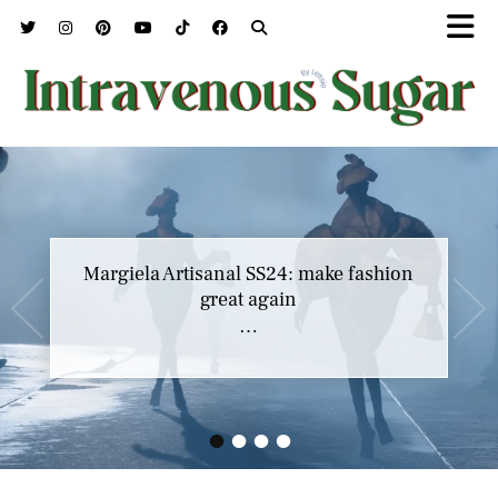
Margiela Artisanal SS24: make fashion
great again
…
•
•
•
•