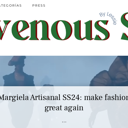
ATEGORÍAS
PRESS
Margiela Artisanal SS24: make fashio
great again
…