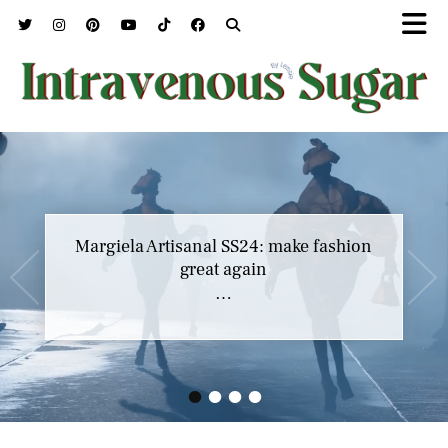
Margiela Artisanal SS24: make fashion
great again
…
•
•
•
•