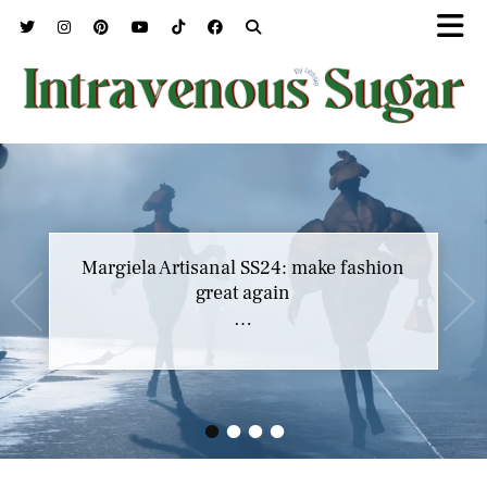
Margiela Artisanal SS24: make fashion
great again
…
•
•
•
•