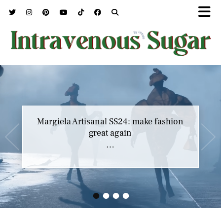
Marc Jacobs SS23 y el buscar confort en
Margiela Artisanal SS24: make fashion
nuestros héroes
great again
…
…
•
•
•
•